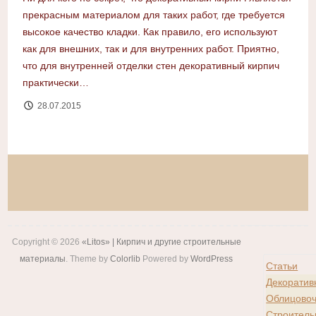
прекрасным материалом для таких работ, где требуется
высокое качество кладки. Как правило, его используют
как для внешних, так и для внутренних работ. Приятно,
что для внутренней отделки стен декоративный кирпич
практически…
28.07.2015
Copyright © 2026
«Litos» | Кирпич и другие строительные
материалы
. Theme by
Colorlib
Powered by
WordPress
Статьи
Декоратив
Облицовоч
Строитель